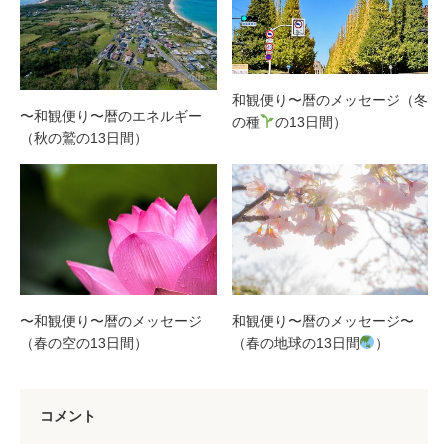
和観便り〜暦のメッセージ（冬
〜和観便り〜暦のエネルギー
の種
の13日間）
（秋の鷲の13日間）
〜和観便り〜暦のメッセージ
和観便り〜暦のメッセージ〜
（春の空の13日間）
（春の地球の13日間
）
コメント