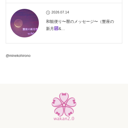
2026.07.14
和観便り〜暦のメッセージ〜（蟹座の
新月
&…
@minekohirono