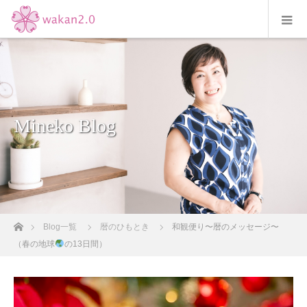
Mineko Blog
ホーム
Blog一覧
暦のひもとき
和観便り〜暦のメッセージ〜
（春の地球
の13日間）