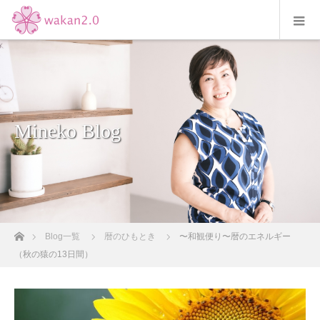
Mineko Blog
ホーム
Blog一覧
暦のひもとき
〜和観便り〜暦のエネルギー
（秋の猿の13日間）