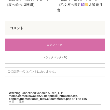
（夏の橋の13日間）
（乙女座の満月
＆皆既月
食…
コメント
コメント ( 0 )
トラックバック ( 0 )
この記事へのコメントはありません。
Warning
: Undefined variable $user_ID in
/home/camelus/wakan20.net/public_html/cms/wp-
content/themes/lotus_tcd039/comments.php
on line
155
名前
( 必須 )