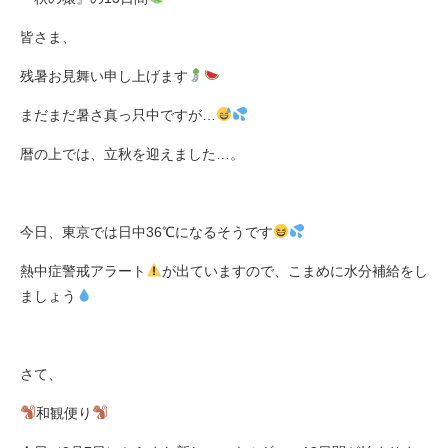
皆さま、
残暑お見舞い申し上げます
まだまだ暑さ真っ只中ですが
…
暦の上では、立秋を迎えました
…
。
今日、東京では日中
36℃
になるそうです
熱中症警戒アラート
が出ていますので、こまめに水分補給をし
ましょう
さて、
和観便り