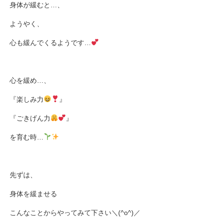
身体が緩むと
…
、
ようやく、
心も緩んでくるようです
…
心を緩め
…
、
『楽しみ力
』
『ごきげん力
』
を育む時
…
先ずは、
身体を緩ませる
こんなことからやってみて下さい＼
(^o^)
／