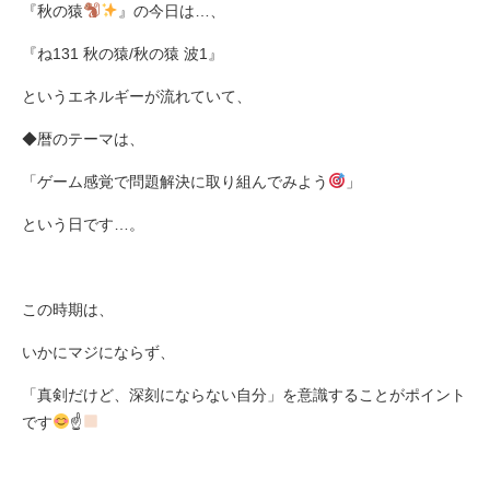
『秋の猿
』の今日は
…
、
『ね
131
秋の猿
/
秋の猿
波
1
』
というエネルギーが流れていて、
◆暦のテーマは、
「ゲーム感覚で問題解決に取り組んでみよう
」
という日です
…
。
この時期は、
いかにマジにならず、
「真剣だけど、深刻にならない自分」を意識することがポイント
です
☝