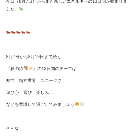
今日（
8
月
7
日）からまた新しいエネルギーの
13
日間が始まりま
した
…
8
月
7
日から
8
月
19
日まで続く
『秋の猿
』の
13
日間のテーマは
…
、
知性、精神世界、ユニークさ、
遊び心、喜び、楽しみ
…
、
などを意識して過ごしてみましょう
そんな