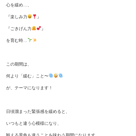
心を緩め
…
、
『楽しみ力
』
『ごきげん力
』
を育む時
…
この期間は、
何より「緩む」こと〜
が、テーマになります！
日頃溜まった緊張感を緩めると、
いつもと違う心模様になり、
観える景色も違うことを味わう期間になります
…
。