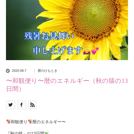
2020.08.7
暦のひもとき
〜和観便り〜暦のエネルギー（秋の猿の13
日間）
和観便り
暦のエネルギー〜
『秋の猿』の
13
日間