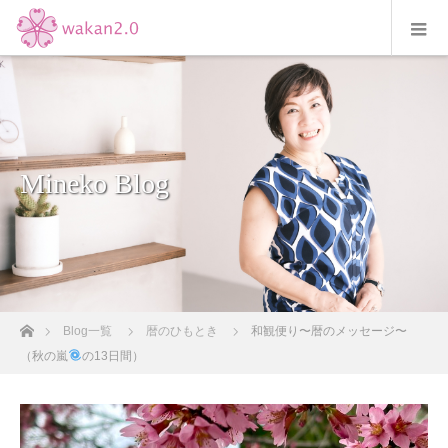
Mineko Blog
ホーム
Blog一覧
暦のひもとき
和観便り〜暦のメッセージ〜
（秋の嵐
の13日間）