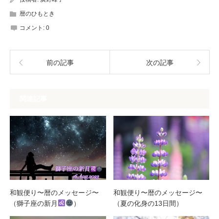
暦のひもとき
コメント:
0
前の記事
次の記事
関連記事
和観便り〜暦のメッセージ〜
和観便り〜暦のメッセージ〜
（獅子座の新月
）
（夏の化身の13日間）