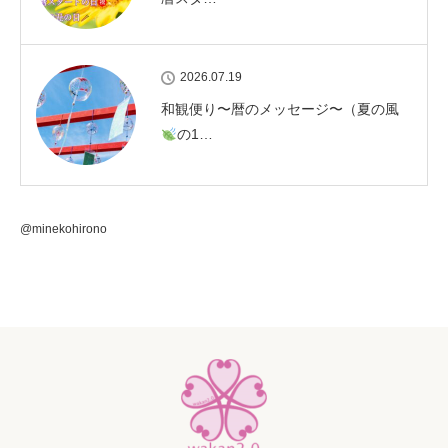
2026.07.19
和観便り〜暦のメッセージ〜（夏の風
の1…
@minekohirono