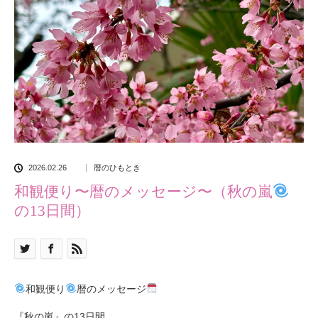
2026.02.26
暦のひもとき
和観便り〜暦のメッセージ〜（秋の嵐
の13日間）
和観便り
暦のメッセージ
『秋の嵐』の13日間