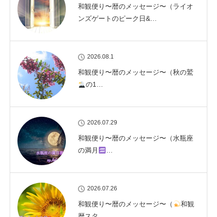
和観便り〜暦のメッセージ〜（ライオ
ンズゲートのピーク日&…
2026.08.1
和観便り〜暦のメッセージ〜（秋の鷲
の1…
2026.07.29
和観便り〜暦のメッセージ〜（水瓶座
の満月
…
2026.07.26
和観便り〜暦のメッセージ〜（
和観
暦スタ…