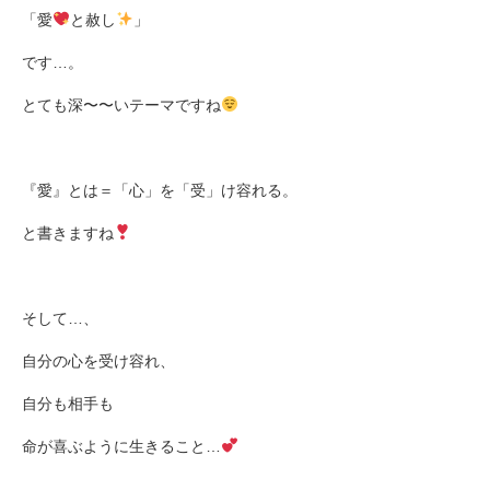
「愛
と赦し
」
です
…
。
とても深〜〜いテーマですね
『愛』とは＝「心」を「受」け容れる。
と書きますね
そして
…
、
自分の心を受け容れ、
自分も相手も
命が喜ぶように生きること
…