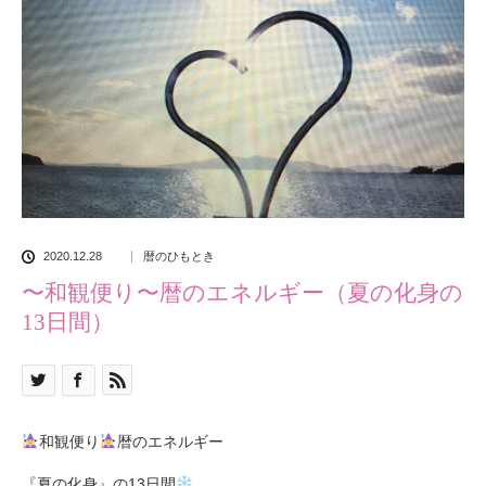
2020.12.28
暦のひもとき
〜和観便り〜暦のエネルギー（夏の化身の
13日間）
和観便り
暦のエネルギー
『夏の化身』の
13
日間