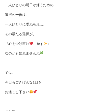
一人ひとりの明日が輝くための
選択の一歩は、
一人ひとりに委ねられ
…
、
その最たる選択が、
『心を受け容れ
、赦す
』
なのかも知れませんね
では、
今日もごきげんな
1
日を
お過ごし下さい