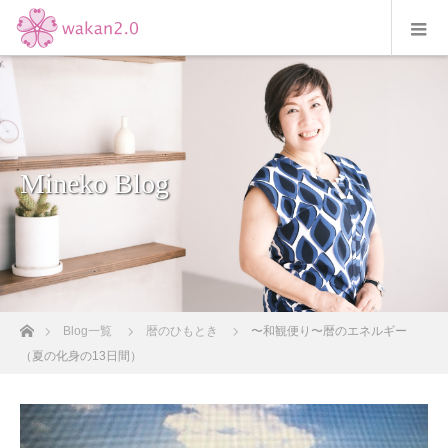
Mineko Blog
ホーム
Blog一覧
暦のひもとき
〜和観便り〜暦のエネルギー
（夏の化身の13日間）