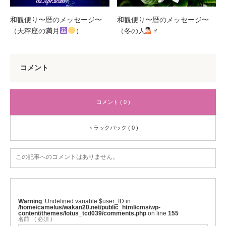
和観便り〜暦のメッセージ〜
和観便り〜暦のメッセージ〜
（天秤座の満月
）
（冬の人
‍♂…
コメント
コメント ( 0 )
トラックバック ( 0 )
この記事へのコメントはありません。
Warning
: Undefined variable $user_ID in
/home/camelus/wakan20.net/public_html/cms/wp-
content/themes/lotus_tcd039/comments.php
on line
155
名前
( 必須 )