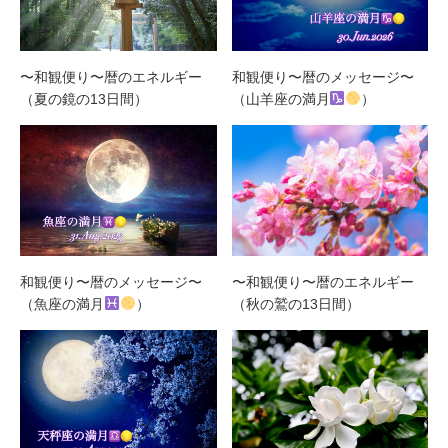
〜和観便り〜暦のエネルギー
和観便り〜暦のメッセージ〜
（夏の鏡の13日間）
（山羊座の満月
）
和観便り〜暦のメッセージ〜
〜和観便り〜暦のエネルギー
（魚座の満月
）
（秋の鷲の13日間）