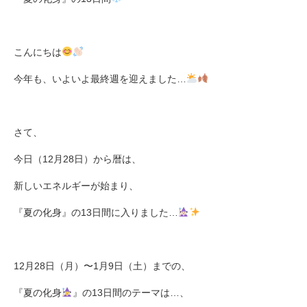
こんにちは
今年も、いよいよ最終週を迎えました
…
さて、
今日（
12
月
28
日）から暦は、
新しいエネルギーが始まり、
『夏の化身』の
13
日間に入りました
…
12
月
28
日（月）〜
1
月
9
日（土）までの、
『夏の化身
』の
13
日間のテーマは
…
、