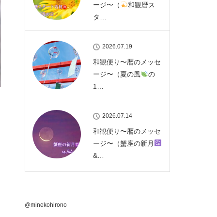
ージ〜（
和観暦ス
タ…
2026.07.19
和観便り〜暦のメッセ
ージ〜（夏の風
の
1…
2026.07.14
和観便り〜暦のメッセ
）
ージ〜（蟹座の新月
&…
@minekohirono