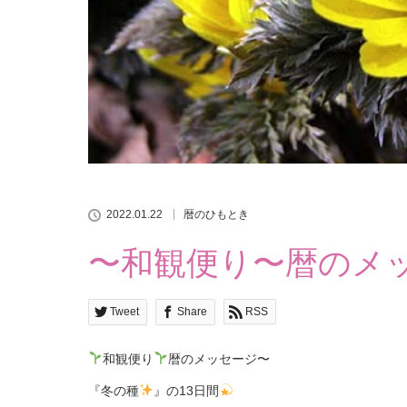
2022.01.22
暦のひもとき
〜和観便り〜暦のメッ
Tweet
Share
RSS
和観便り
暦のメッセージ〜
『冬の種
』の13日間