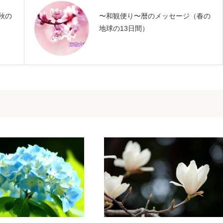
秋の
〜和観便り〜暦のメッセージ（春の
地球の13日間）