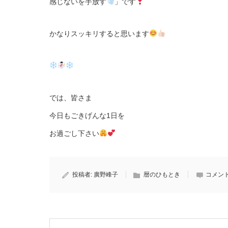
感じないを手放す
」です
かなりスッキリすると思います
では、皆さま
今日もごきげんな1日を
お過ごし下さい
投稿者:
廣野峰子
暦のひもとき
コメント