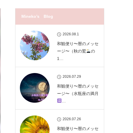
Mineko’s Blog
2026.08.1
和観便り〜暦のメッセ
ージ〜（秋の鷲
の
1…
2026.07.29
和観便り〜暦のメッセ
ージ〜（水瓶座の満月
…
2026.07.26
和観便り〜暦のメッセ