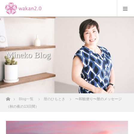
Mineko Blog
ホーム
Blog一覧
暦のひもとき
〜和観便り〜暦のメッセージ
（秋の夜の13日間）