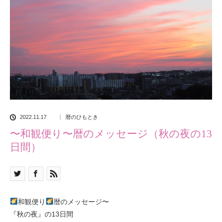
2022.11.17
暦のひもとき
〜和観便り〜暦のメッセージ（秋の夜の13
日間）
和観便り
暦のメッセージ〜
『秋の夜』の13日間