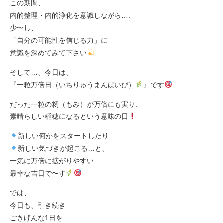
この期間、
内的整理・内的浄化を意識しながら…、
少〜し、
「自分の可能性を信じる力」に
意識を深めてみて下さい
そして…、今日は、
『一粒万倍日（いちりゅうまんばいび）
』です
だった一粒の籾（もみ）が万倍にも実り、
素晴らしい稲穂になるという意味の日
新しい何かをスタートしたり
新しい気づきが起こる…と、
一気に万倍に拡がりやすい
最幸な吉日で〜す
では、
今日も、引き続き
ごきげんな1日を