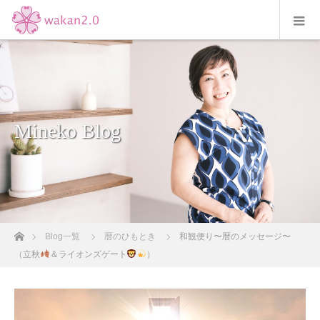
Mineko Blog
ホーム
Blog一覧
暦のひもとき
和観便り〜暦のメッセージ〜
（立秋
＆ライオンズゲート
）