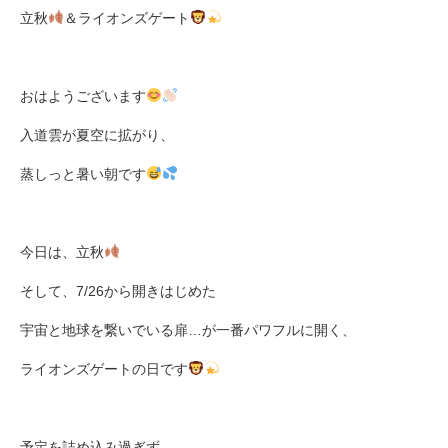
立秋
＆ライオンズゲート
おはようございます
入道雲が夏空に拡がり、
蒸しっと暑い朝です
今日は、立秋
そして、
7/26
から開きはじめた
宇宙と地球を繋いでいる扉
…
が
一番パワフルに開く、
ライオンズゲートの日です
予定を詰め込み過ぎず、