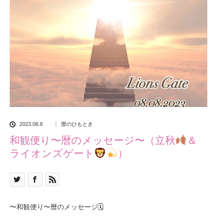
2023.08.8
暦のひもとき
和観便り〜暦のメッセージ〜（立秋
＆
ライオンズゲート
）
〜和観便り〜暦のメッセージ
🗓