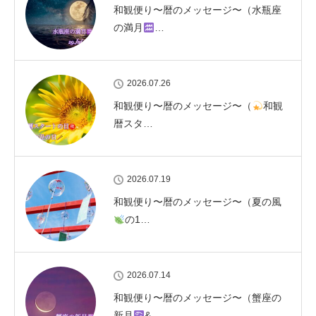
和観便り〜暦のメッセージ〜（水瓶座
の満月
…
2026.07.26
和観便り〜暦のメッセージ〜（
和観
暦スタ…
2026.07.19
和観便り〜暦のメッセージ〜（夏の風
の1…
2026.07.14
和観便り〜暦のメッセージ〜（蟹座の
新月
&…