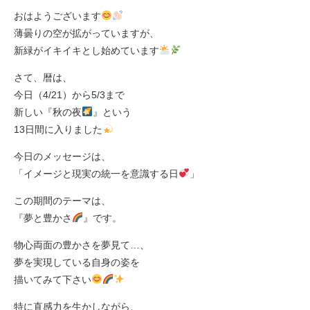
おはようございます
薄曇りの空が拡がっていますが、
新緑がイキイキとし始めています
さて、暦は、
今日（4/21）から5/3まで
新しい『秋の夜
』という
13日間に入りました
今日のメッセージは、
「イメージと現実の統一を意識する日
」
この期間のテーマは、
『夢と豊かさ
』です。
物心両面の豊かさを夢見て…、
夢を実現している自身の姿を
描いてみて下さい
特に直感力を生かしながら、