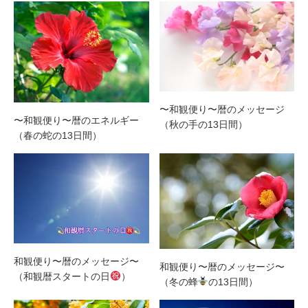
〜和観便り〜暦のメッセージ
〜和観便り〜暦のエネルギー
（秋の手の13日間）
（春の蛇の13日間）
和観便り〜暦のメッセージ〜
和観便り〜暦のメッセージ〜
（和観暦スタートの日
）
（冬の蜂
の13日間）