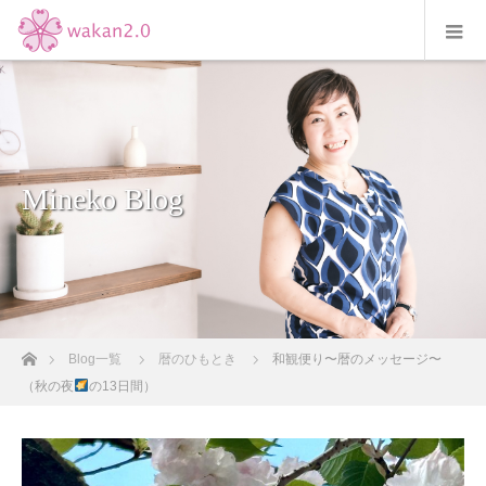
Mineko Blog
ホーム
Blog一覧
暦のひもとき
和観便り〜暦のメッセージ〜
（秋の夜
の13日間）